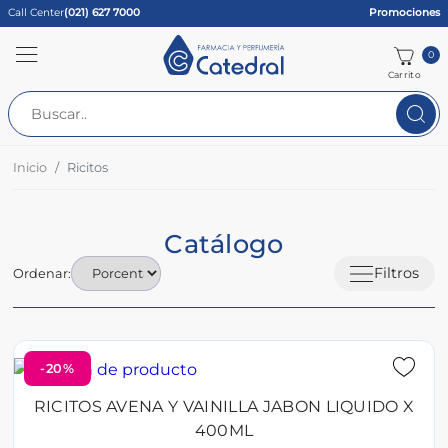
Call Center
(021) 627 7000
Promociones
0
Carrito
Inicio
Ricitos
Catálogo
Filtros
Ordenar:
-20%
RICITOS AVENA Y VAINILLA JABON LIQUIDO X
400ML