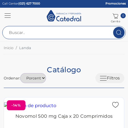
Call Center
(021) 627 7000
Promociones
0
Carrito
Inicio
Landa
Catálogo
Filtros
Ordenar:
-14%
Novomol 500 mg Caja x 20 Comprimidos