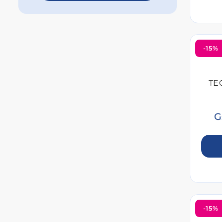
-15%
TE
G
-15%