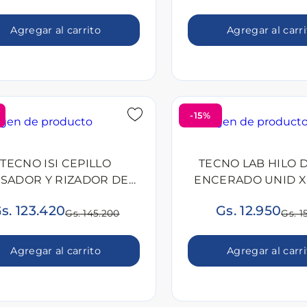
Agregar al carrito
Agregar al carr
-15%
TECNO ISI CEPILLO
TECNO LAB HILO 
ISADOR Y RIZADOR DE
ENCERADO UNID X
PELO UNID
s. 123.420
Gs. 12.950
Gs. 145.200
Gs. 1
Agregar al carrito
Agregar al carr