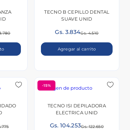
ANZA
TECNO B CEPILLO DENTAL
ID
SUAVE UNID
Gs. 3.834
8.780
Gs. 4.510
ito
Agregar al carrito
-15%
UIDADO
TECNO ISI DEPILADORA
D
ELECTRICA UNID
Gs. 104.253
6.775
Gs. 122.650