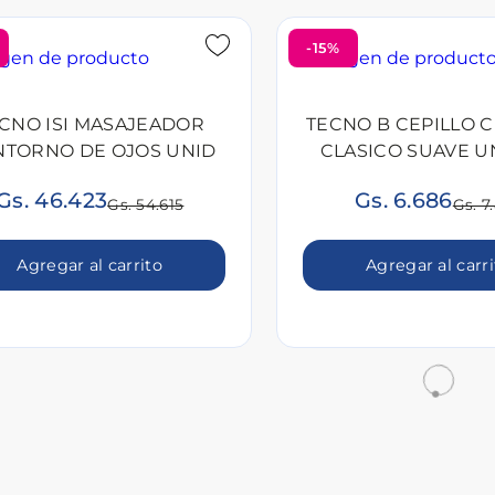
-15%
CNO ISI MASAJEADOR
TECNO B CEPILLO 
TORNO DE OJOS UNID
CLASICO SUAVE UN
UNID
Gs. 46.423
Gs. 6.686
Gs. 54.615
Gs. 7
Agregar al carrito
Agregar al carr