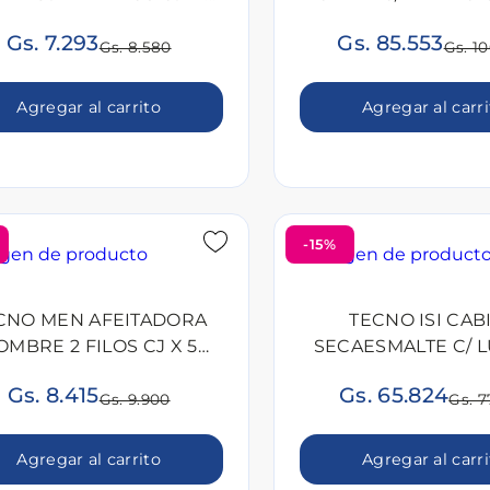
UNID
Gs. 7.293
Gs. 85.553
Gs. 8.580
Gs. 1
Agregar al carrito
Agregar al carr
-15%
CNO MEN AFEITADORA
TECNO ISI CAB
OMBRE 2 FILOS CJ X 5
SECAESMALTE C/ L
UNID
UNID
Gs. 8.415
Gs. 65.824
Gs. 9.900
Gs. 7
Agregar al carrito
Agregar al carr