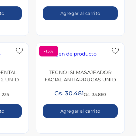
ito
Agregar al carrito
-15%
DENTAL
TECNO ISI MASAJEADOR
 2 UNID
FACIAL ANTIARRUGAS UNID
Gs. 30.481
5.235
Gs. 35.860
ito
Agregar al carrito