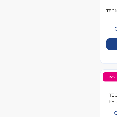
TECN
G
-15%
TE
PEL
G