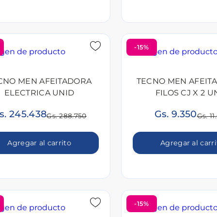
-15%
CNO MEN AFEITADORA
TECNO MEN AFEIT
ELECTRICA UNID
FILOS CJ X 2 U
s. 245.438
Gs. 9.350
Gs. 288.750
Gs. 11
Agregar al carrito
Agregar al carr
-15%