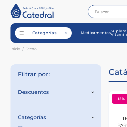
Suplem
Categorías
Medicamentos
Vitamin
Inicio
Tecno
Cat
Filtrar por:
Descuentos
-15%
Categorías
T
PAR