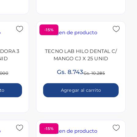
-15%
ADORA 3
TECNO LAB HILO DENTAL C/
NID
MANGO CJ X 25 UNID
Gs. 8.743
.000
Gs. 10.285
ito
Agregar al carrito
-15%