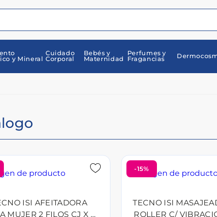
ento
Cuidado
Bebés y
Perfumes y
Dermocosm
ico y Mineral
Corporal
Maternidad
Fragancias
álogo
-15%
ECNO ISI AFEITADORA
TECNO ISI MASAJEA
A MUJER 2 FILOS CJ X 5
ROLLER C/ VIBRACI