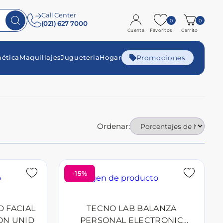
Call Center
0
0
(021) 627 7000
Cuenta
Favoritos
Carrito
Promociones
ética
Maquillajes
Jugueteria
Hogar
Ordenar:
-15%
D FACIAL
TECNO LAB BALANZA
ON UNID
PERSONAL ELECTRONIC