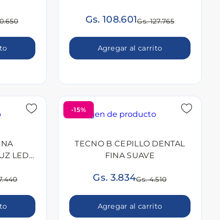
UNID
Gs. 108.601
00.650
Gs. 127.765
ito
Agregar al carrito
-15%
INA
TECNO B CEPILLO DENTAL
UZ LED
FINA SUAVE
Gs. 3.834
7.440
Gs. 4.510
ito
Agregar al carrito