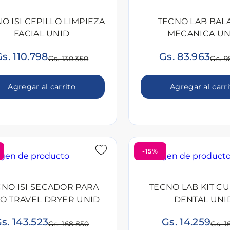
O ISI CEPILLO LIMPIEZA
TECNO LAB BAL
FACIAL UNID
MECANICA UN
s. 110.798
Gs. 83.963
Gs. 130.350
Gs. 9
Agregar al carrito
Agregar al carr
-15%
CNO ISI SECADOR PARA
TECNO LAB KIT C
O TRAVEL DRYER UNID
DENTAL UNI
s. 143.523
Gs. 14.259
Gs. 168.850
Gs. 1