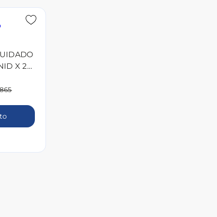
CUIDADO
ID X 2
.865
ito