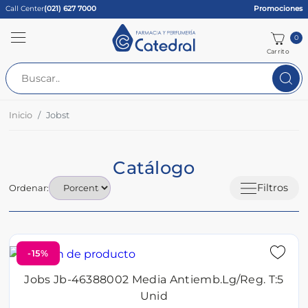
Call Center
(021) 627 7000
Promociones
0
Carrito
Inicio
Jobst
Catálogo
Filtros
Ordenar:
-15%
Jobs Jb-46388002 Media Antiemb.Lg/Reg. T:5
Unid