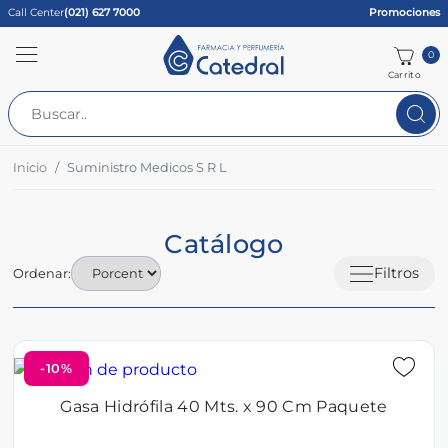
Call Center
(021) 627 7000
Promociones
0
Carrito
Inicio
Suministro Medicos S R L
Catálogo
Filtros
Ordenar:
-10%
Gasa Hidrófila 40 Mts. x 90 Cm Paquete