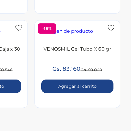
-16%
Caja x 30
VENOSMIL Gel Tubo X 60 gr
Gs. 83.160
30.546
Gs. 99.000
ito
Agregar al carrito