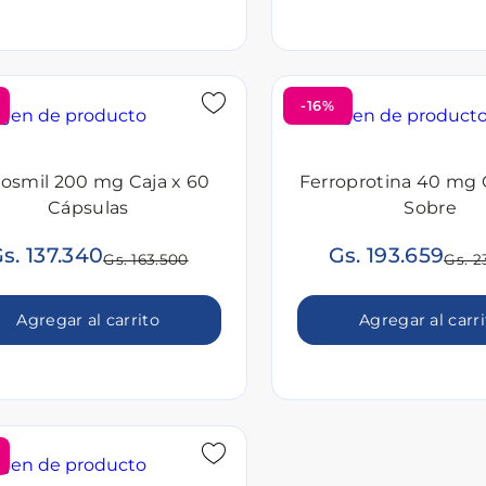
-16%
osmil 200 mg Caja x 60
Ferroprotina 40 mg 
Cápsulas
Sobre
s. 137.340
Gs. 193.659
Gs. 163.500
Gs. 2
Agregar al carrito
Agregar al carr