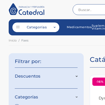
Suplem
Categorías
Medicamentos
Vitamin
Inicio
Faes
Cat
Filtrar por:
Descuentos
-16%
Categorías
Dy