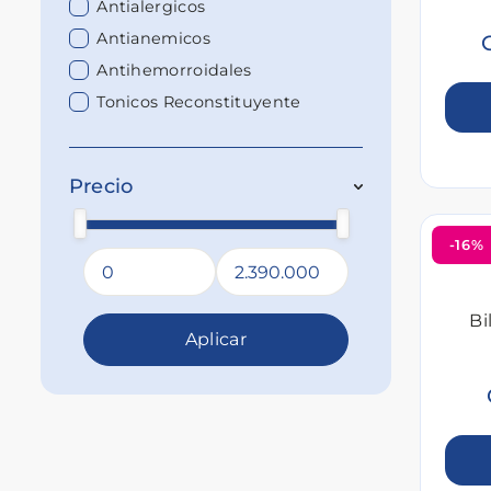
Antialergicos
Antianemicos
Antihemorroidales
Tonicos Reconstituyente
Precio
-16%
Bi
Aplicar