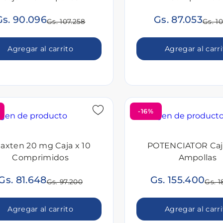
Gs. 90.096
Gs. 87.053
Gs. 107.258
Gs. 1
Agregar al carrito
Agregar al carr
-16%
laxten 20 mg Caja x 10
POTENCIATOR Caj
Comprimidos
Ampollas
Gs. 81.648
Gs. 155.400
Gs. 97.200
Gs. 1
Agregar al carrito
Agregar al carr