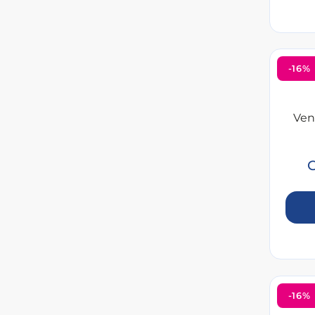
-16%
Ven
G
-16%