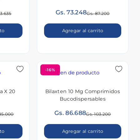
Gs. 73.248
03.635
Gs. 87.200
ito
Agregar al carrito
-16%
a X 20
Bilaxten 10 Mg Comprimidos
Bucodispersables
Gs. 86.688
85.000
Gs. 103.200
ito
Agregar al carrito