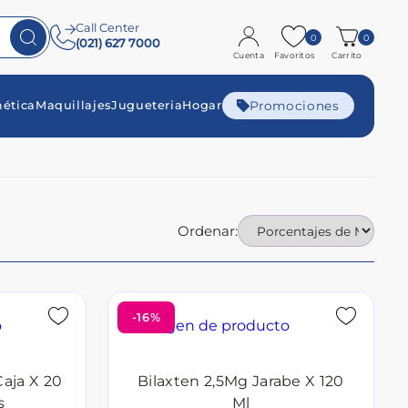
Call Center
0
0
(021) 627 7000
Cuenta
Favoritos
Carrito
Promociones
ética
Maquillajes
Jugueteria
Hogar
Ordenar:
-16%
aja X 20
Bilaxten 2,5Mg Jarabe X 120
s
Ml