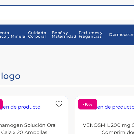
ento
Cuidado
Bebés y
Perfumes y
Dermocosm
ico y Mineral
Corporal
Maternidad
Fragancias
álogo
-16%
namogen Solución Oral
VENOSMIL 200 mg C
Caja x 20 Ampollas
Comprimido