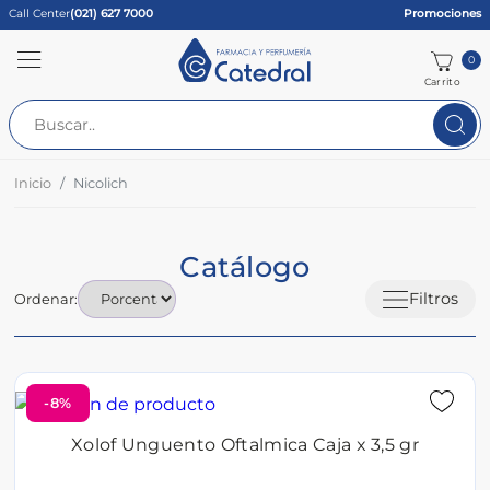
Call Center
(021) 627 7000
Promociones
0
Carrito
Inicio
Nicolich
Catálogo
Filtros
Ordenar:
-8%
Xolof Unguento Oftalmica Caja x 3,5 gr