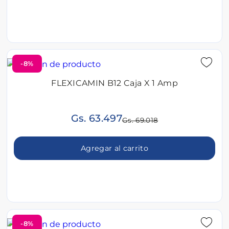
-8%
FLEXICAMIN B12 Caja X 1 Amp
Gs. 63.497
Gs. 69.018
Agregar al carrito
-8%