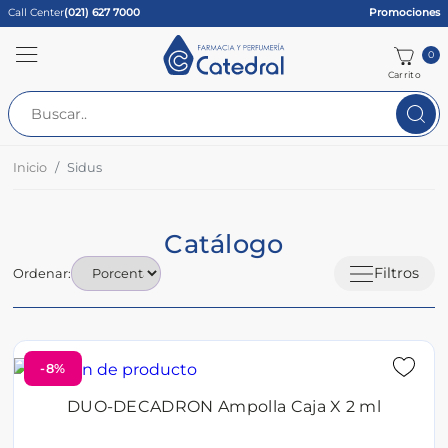
Call Center
(021) 627 7000
Promociones
0
Carrito
Inicio
Sidus
Catálogo
Filtros
Ordenar:
-8%
DUO-DECADRON Ampolla Caja X 2 ml