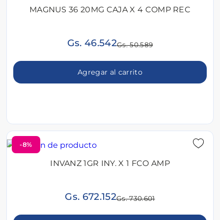
MAGNUS 36 20MG CAJA X 4 COMP REC
Gs. 46.542
Gs. 50.589
Agregar al carrito
-8%
INVANZ 1GR INY. X 1 FCO AMP
Gs. 672.152
Gs. 730.601