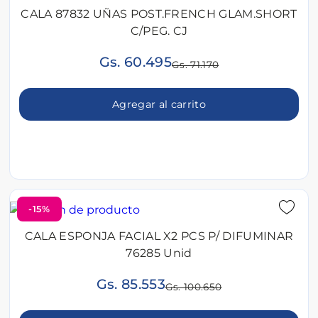
CALA 87832 UÑAS POST.FRENCH GLAM.SHORT
C/PEG. CJ
Gs. 60.495
Gs. 71.170
Agregar al carrito
-15%
CALA ESPONJA FACIAL X2 PCS P/ DIFUMINAR
76285 Unid
Gs. 85.553
Gs. 100.650