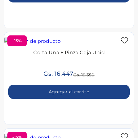
-15%
Corta Uña + Pinza Ceja Unid
Gs. 16.447
Gs. 19.350
Agregar al carrito
-15%