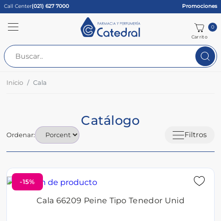
Call Center
(021) 627 7000
Promociones
0
Carrito
Inicio
Cala
Catálogo
Filtros
Ordenar:
-15%
Cala 66209 Peine Tipo Tenedor Unid