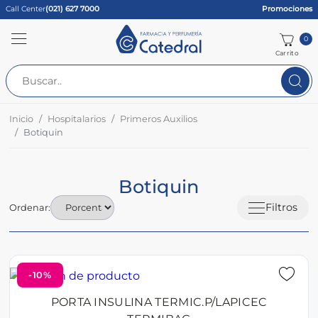
Call Center
(021) 627 7000
Promociones
0
Carrito
Inicio
Hospitalarios
Primeros Auxilios
Botiquin
Botiquin
Filtros
Ordenar:
-10%
PORTA INSULINA TERMIC.P/LAPICEC