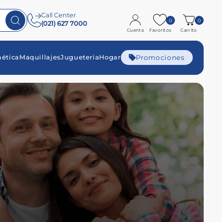
Call Center
0
0
(021) 627 7000
Cuenta
Favoritos
Carrito
Promociones
ética
Maquillajes
Jugueteria
Hogar