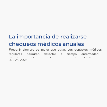
La importancia de realizarse
chequeos médicos anuales
Prevenir siempre es mejor que curar. Los controles médicos
regulares permiten detectar a tiempo enfermedades
silenciosas, cuidar tu salud integral y mantener hábitos que
Jul. 25, 2025
mejoren tu calidad de vida. Conocé por qué es tan importante
hacerlos cada año en este blog de Farmacias Catedral.