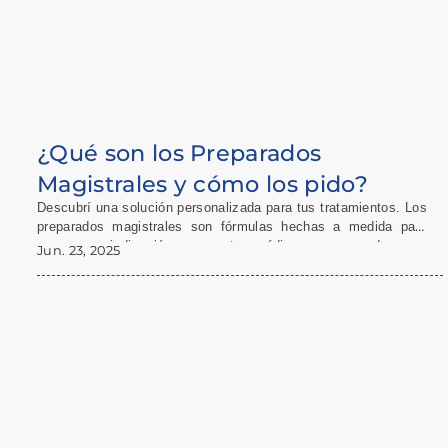
¿Qué son los Preparados
Magistrales y cómo los pido?
Descubrí una solución personalizada para tus tratamientos. Los
preparados magistrales son fórmulas hechas a medida para
vos, con indicación y receta médica, preparados por
Jun. 23, 2025
farmacéuticos profesionales. Te contamos todo lo que
necesitás saber para solicitarlos en Farmacias Catedral.