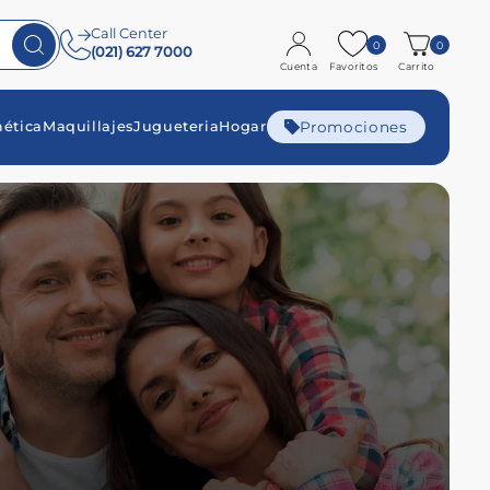
Call Center
0
0
(021) 627 7000
Cuenta
Favoritos
Carrito
Promociones
ética
Maquillajes
Jugueteria
Hogar