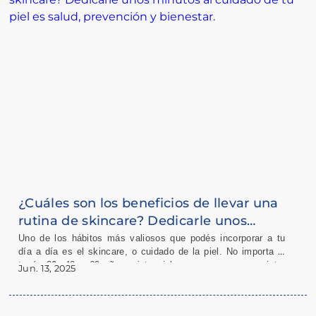
¿Cuáles son los beneficios de llevar una
rutina de skincare? Dedicarle unos
minutos al cuidado de tu piel es salud,
Uno de los hábitos más valiosos que podés incorporar a tu
día a día es el skincare, o cuidado de la piel. No importa si
prevención y bienestar.
tenés 20, 40 o 60 años, si tu piel es seca, grasa o mixta:
Jun. 13, 2025
tener una rutina de cuidado facial puede mejorar
En este blog, vamos a contarte por qué es tan importante
significativamente tu calidad de vida y ayudarte a verte y
incorporar el skincare a tu vida diaria, cuáles son sus
sentirte mejor todos los días.
beneficios reales más allá de lo estético, y qué productos