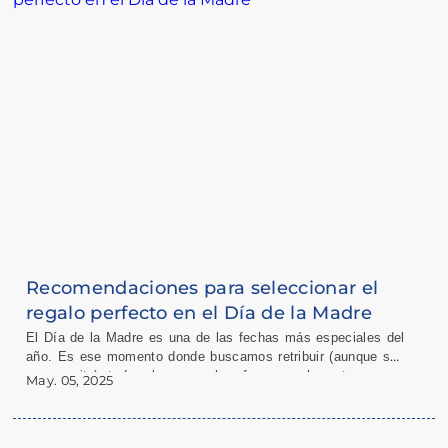
Recomendaciones para seleccionar el
regalo perfecto en el Día de la Madre
El Día de la Madre es una de las fechas más especiales del
año. Es ese momento donde buscamos retribuir (aunque sea
un poquito) todo el amor, el esfuerzo y la entrega que
May. 05, 2025
nuestras mamás nos dan cada día.
Elegir el regalo ideal puede convertirse en todo un desafío,
pero no te preocupes, ¡estamos para ayudarte! En
Farmacias
Catedral
queremos que este año el regalo de mamá sea