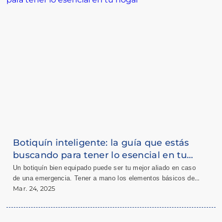
Botiquín inteligente: la guía que estás
buscando para tener lo esencial en tu
hogar
Un botiquín bien equipado puede ser tu mejor aliado en caso
de una emergencia. Tener a mano los elementos básicos de
primeros auxilios te permite actuar rápidamente ante cortes,
Mar. 24, 2025
quemaduras, golpes o malestares repentinos. Acá te
contamos por qué cada hogar debe contar con un botiquín
inteligente y qué no puede faltar en él.