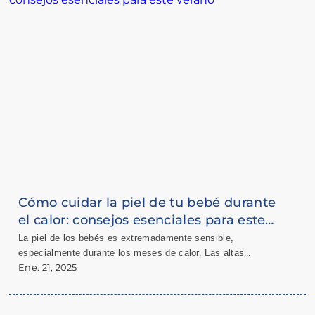
Cómo cuidar la piel de tu bebé durante
el calor: consejos esenciales para este
verano
La piel de los bebés es extremadamente sensible,
especialmente durante los meses de calor. Las altas
temperaturas y la humedad pueden causar irritaciones, brotes
Ene. 21, 2025
o incluso deshidratación cutánea si no se toman las
precauciones necesarias. En este blog, te compartimos
consejos prácticos para proteger la piel de tu pequeño y