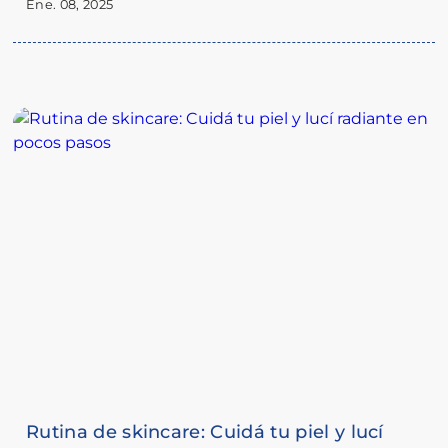
Ene. 08, 2025
cabelludo. Hoy te compartimos consejos prácticos y
productos que podés encontrar en Farmacias Catedral para
mantener tu cabello saludable y hermoso durante toda la
temporada.
Rutina de skincare: Cuidá tu piel y lucí