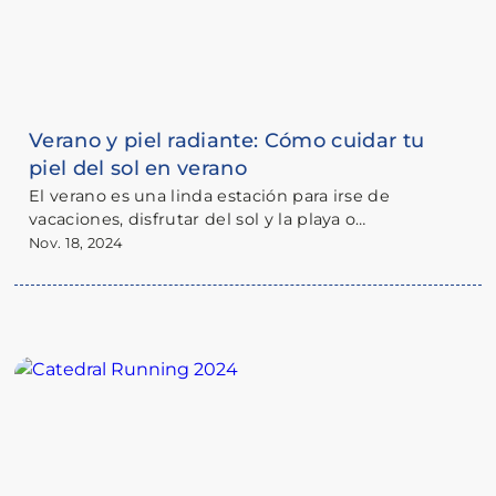
Verano y piel radiante: Cómo cuidar tu
piel del sol en verano
El verano es una linda estación para irse de
vacaciones, disfrutar del sol y la playa o
simplemente para salir a caminar o a ejercitarse,
Nov. 18, 2024
pero eso también significa que es un clima muy
exigente para tu piel y tu salud. En Farmacia
Catedral, amamos cuidarte y por eso te
compartimos algunos consejos prácticos para
protegerte del sol y disfrutar al máximo de esta
época del año.