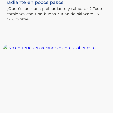
radiante en pocos pasos
¿Querés lucir una piel radiante y saludable? Todo
comienza con una buena rutina de skincare. ¡No
te preocupes! No es complicado; con estos
Nov. 26, 2024
simples pasos y los productos que encontrás en
Farmacia Catedral, vas a notar la diferencia.