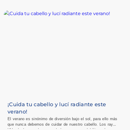
garantizar su bienestar durante esta temporada.
¡Cuida tu cabello y lucí radiante este
verano!
El verano es sinónimo de diversión bajo el sol, para ello más
que nunca debemos de cuidar de nuestro cabello. Los rayos
UV, el cloro y el agua salada resecan y debilitan el cuero