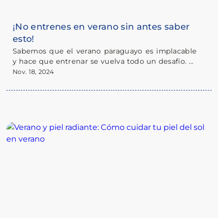
¡No entrenes en verano sin antes saber
esto!
Sabemos que el verano paraguayo es implacable
y hace que entrenar se vuelva todo un desafío. Ya
sea que practiques deportes regularmente o si
Acá van algunos consejos para que sigas con tu
Nov. 18, 2024
estás pensando en empezar a hacerlo, con unos
rutina de forma tranqui y segura:
cuantos cuidados podés seguir moviéndote sin
dramas a pesar del calor.