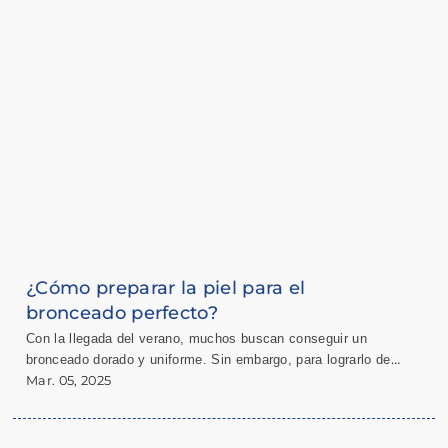
¿Cómo preparar la piel para el
bronceado perfecto?
Con la llegada del verano, muchos buscan conseguir un
bronceado dorado y uniforme. Sin embargo, para lograrlo de
manera saludable y duradera, es fundamental preparar la piel
Mar. 05, 2025
adecuadamente.