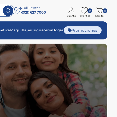
Call Center
0
0
(021) 627 7000
Cuenta
Favoritos
Carrito
Promociones
ética
Maquillajes
Jugueteria
Hogar