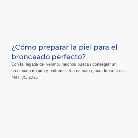
¿Cómo preparar la piel para el
bronceado perfecto?
Con la llegada del verano, muchos buscan conseguir un
bronceado dorado y uniforme. Sin embargo, para lograrlo de
manera saludable y duradera, es fundamental preparar la piel
Mar. 05, 2025
adecuadamente.