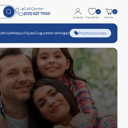
Call Center
0
0
(021) 627 7000
Cuenta
Favoritos
Carrito
Promociones
ética
Maquillajes
Jugueteria
Hogar