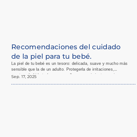
Recomendaciones del cuidado
de la piel para tu bebé.
La piel de tu bebé es un tesoro: delicada, suave y mucho más
sensible que la de un adulto. Protegerla de irritaciones,
mantenerla hidratada y acompañar su crecimiento requiere
Sep. 17, 2025
cuidado y productos adecuados. En Farmacias Catedral, te
ofrecemos consejos prácticos y productos para tu rutina diaria,
asegurando que le des a tu bebé el cuidado que merece.