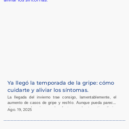
Ya llegó la temporada de la gripe: cómo
cuidarte y aliviar los síntomas.
La llegada del invierno trae consigo, lamentablemente, el
aumento de casos de gripe y resfrío. Aunque pueda parecer
algo menor, la gripe puede afectar mucho tu rutina diaria,
Ago. 19, 2025
dejándote sin energía y con malestar general.