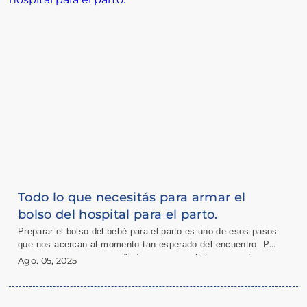
Todo lo que necesitás para armar el
bolso del hospital para el parto.
Preparar el bolso del bebé para el parto es uno de esos pasos
que nos acercan al momento tan esperado del encuentro. Por
eso, queremos acompañarte con una lista pensada con
Ago. 05, 2025
cariño, para que no te falte nada y puedas vivir esa
experiencia con tranquilidad y seguridad.