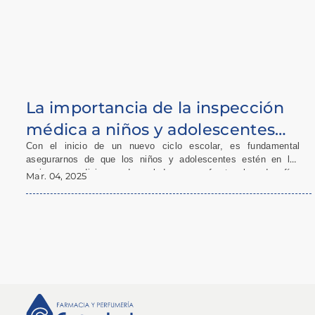
La importancia de la inspección
médica a niños y adolescentes
Con el inicio de un nuevo ciclo escolar, es fundamental
¡Vuelta a clases!
asegurarnos de que los niños y adolescentes estén en las
mejores condiciones de salud para enfrentar los desafíos
Mar. 04, 2025
académicos y sociales.