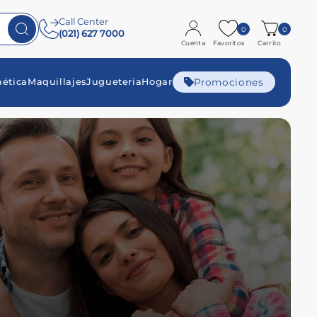
Call Center
0
0
(021) 627 7000
Cuenta
Favoritos
Carrito
Promociones
ética
Maquillajes
Jugueteria
Hogar