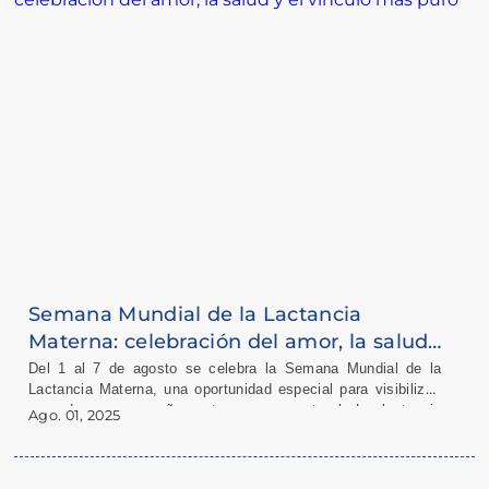
Semana Mundial de la Lactancia
Materna: celebración del amor, la salud
y el vínculo más puro
Del 1 al 7 de agosto se celebra la Semana Mundial de la
Lactancia Materna, una oportunidad especial para visibilizar,
aprender y acompañar este proceso natural. La lactancia
Ago. 01, 2025
materna es mucho más que alimentar al bebé: es crear un
lazo, proteger su salud y también cuidar de vos misma.